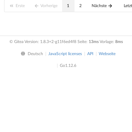
Erste
Vorherige
1
2
Nächste
Letz
© Gitea Version: 1.8.3+2-g11f6ed4f8 Seite:
13ms
Vorlage:
8ms
Deutsch
JavaScript licenses
API
Webseite
Go1.12.6