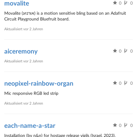
movalite
0
0
Movalite (אורנוע) is a motion sensitive bling based on an Adafruit
Circuit Playground Bluefruit board.
Aktualisiert
vor 2 Jahren
aiceremony
0
0
Aktualisiert
vor 2 Jahren
neopixel-rainbow-organ
0
0
Mic responsive RGB led strip
Aktualisiert
vor 2 Jahren
each-name-a-star
0
0
Installation (by n&n) for hostage release vigils (Israel, 2023).