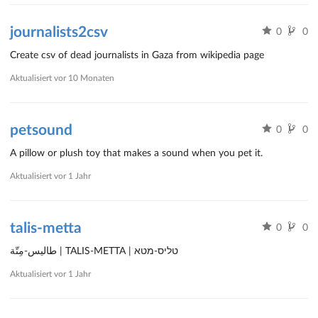
journalists2csv
0
0
Create csv of dead journalists in Gaza from wikipedia page
Aktualisiert
vor 10 Monaten
petsound
0
0
A pillow or plush toy that makes a sound when you pet it.
Aktualisiert
vor 1 Jahr
talis-metta
0
0
طاليس-مِتّة | TALIS-METTA | טליס-מטא
Aktualisiert
vor 1 Jahr