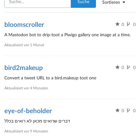
Suche
Sortieren
bloomscroller
0
0
A Mastodon bot to drip-toot a Piwigo gallery one image at a time.
Aktualisiert
vor 1 Monat
bird2makeup
0
0
Convert a tweet URL to a bird.makeup toot one
Aktualisiert
vor 4 Monaten
eye-of-beholder
0
0
דברים שרואים מכאן לא רואים בכלל
Aktualisiert
vor 9 Monaten