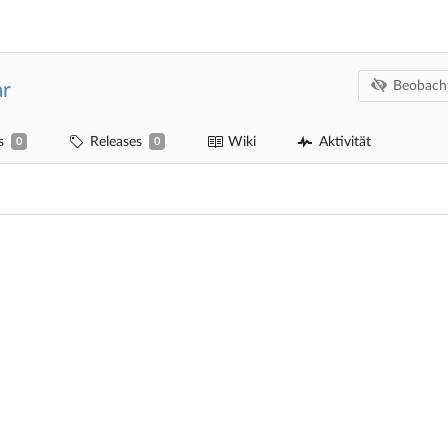
Beobach
ar
s
Releases
Wiki
Aktivität
0
0