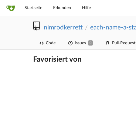
Startseite
Erkunden
Hilfe
nimrodkerrett
each-name-a-st
/
Code
Issues
Pull-Request
0
Favorisiert von