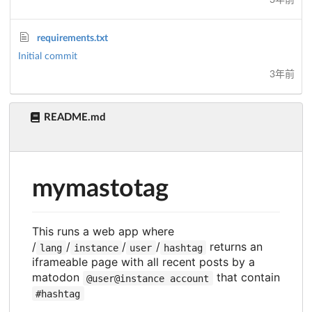
3年前
requirements.txt
Initial commit
3年前
README.md
mymastotag
This runs a web app where
/
/
/
/
returns an
lang
instance
user
hashtag
iframeable page with all recent posts by a
matodon
that contain
@user@instance account
#hashtag