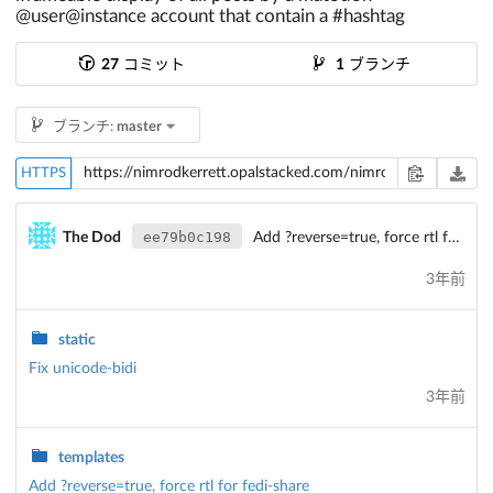
@user@instance account that contain a #hashtag
27
コミット
1
ブランチ
ブランチ:
master
HTTPS
ee79b0c198
The Dod
Add ?reverse=true, force rtl for fedi-share
3年前
static
Fix unicode-bidi
3年前
templates
Add ?reverse=true, force rtl for fedi-share