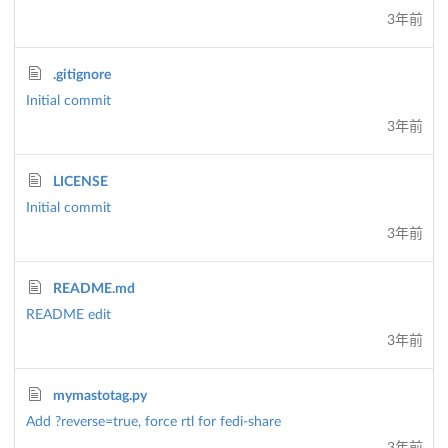
3年前
.gitignore
Initial commit
3年前
LICENSE
Initial commit
3年前
README.md
README edit
3年前
mymastotag.py
Add ?reverse=true, force rtl for fedi-share