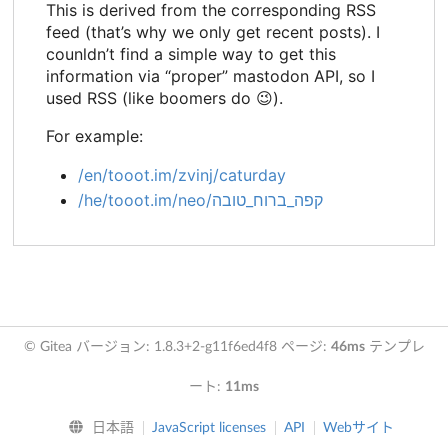
This is derived from the corresponding RSS
feed (that’s why we only get recent posts). I
counldn’t find a simple way to get this
information via “proper” mastodon API, so I
used RSS (like boomers do 😉).
For example:
/en/tooot.im/zvinj/caturday
/he/tooot.im/neo/קפה_ברוח_טובה
© Gitea バージョン: 1.8.3+2-g11f6ed4f8 ページ:
46ms
テンプレ
ート:
11ms
日本語
JavaScript licenses
API
Webサイト