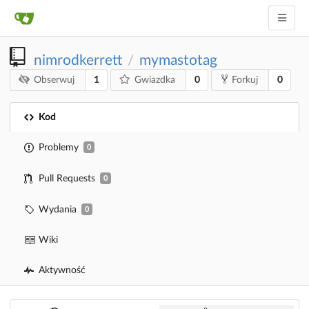
nimrodkerrett
mymastotag
/
1
0
0
Obserwuj
Gwiazdka
Forkuj
Kod
Problemy
0
Pull Requests
0
Wydania
0
Wiki
Aktywność