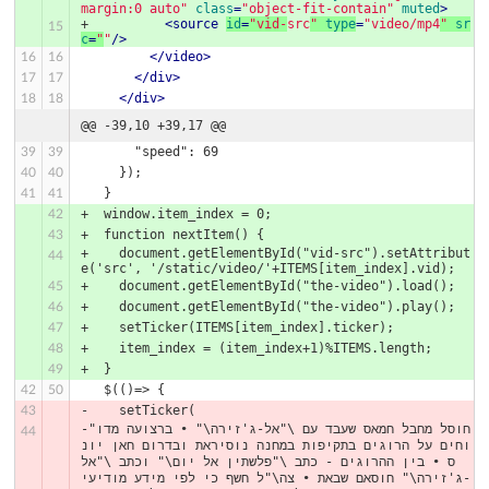
margin:0 auto"
class
=
"object-fit-contain"
muted
>
+          
<
source
id
=
"vid-
src
"
type
=
"video/mp4
"
sr
15
c
=
"
"
/>
</
video
>
16
16
</
div
>
17
17
</
div
>
18
18
@@ -39,10 +39,17 @@
       "speed": 69
39
39
     });
40
40
   }
41
41
+  window.item_index = 0;
42
+  function nextItem() {
43
+    document.getElementById("vid-src").setAttribut
44
e('src', '/static/video/'+ITEMS[item_index].vid);
+    document.getElementById("the-video").load();
45
+    document.getElementById("the-video").play();
46
+    setTicker(ITEMS[item_index].ticker);
47
+    item_index = (item_index+1)%ITEMS.length;
48
+  }
49
   $(()=> {
42
50
-    setTicker(
43
-"חוסל מחבל חמאס שעבד עם \"אל-ג'זירה\" • ברצועה מדו
44
וחים על הרוגים בתקיפות במחנה נוסיראת ובדרום חאן יונ
ס • בין ההרוגים - כתב \"פלשתין אל יום\" וכתב \"אל
-ג'זירה\" חוסאם שבאת • צה\"ל חשף כי לפי מידע מודיעי