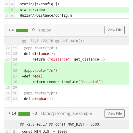
 static/js/config.js
4
4
+static/video
5
 HuzzahAPDistance/config.h
5
6
app.py
+ 4
- 0
View File
@@ -22,6 +22,10 @@ def main():
 @app.route("/d")
22
22
def
distance
()
:
23
23
return
 {
"distance"
: get_distance()}
24
24
+    
25
+@app.route(
"/n"
)
26
+
def
neo
()
:
27
+    
return
 render_template(
"neo.html"
)
28
25
29
 @app.route("/p")
26
30
def
progbar
()
:
27
31
static/js/config.js.example
+ 14
- 0
View File
@@ -2,3 +2,17 @@ const MAX_DIST = 3500;
 const MIN_DIST = 1000;
2
2