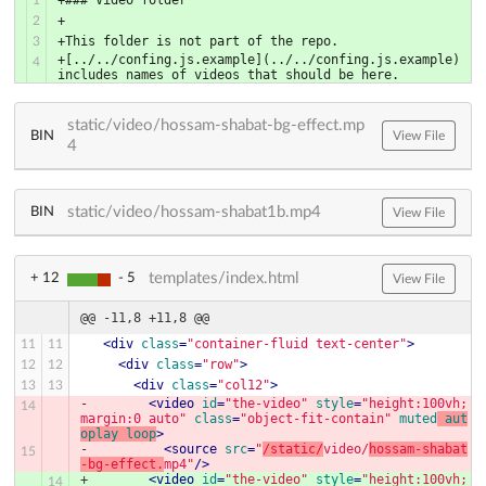
+### Video folder
1
+
2
+This folder is not part of the repo.
3
+[../../confing.js.example](../../confing.js.example) 
4
includes names of videos that should be here.
static/video/hossam-shabat-bg-effect.mp
BIN
View File
4
static/video/hossam-shabat1b.mp4
BIN
View File
templates/index.html
+ 12
- 5
View File
@@ -11,8 +11,8 @@
<
div
class
=
"container-fluid text-center"
>
11
11
<
div
class
=
"row"
>
12
12
<
div
class
=
"col12"
>
13
13
-        
<
video
id
=
"the-video"
style
=
"height:100vh; 
14
margin:0 auto"
class
=
"object-fit-contain"
muted
aut
oplay
loop
>
-          
<
source
src
=
"
/static/
video/
hossam-shabat
15
-bg-effect.
mp4"
/>
+        
<
video
id
=
"the-video"
style
=
"height:100vh; 
14