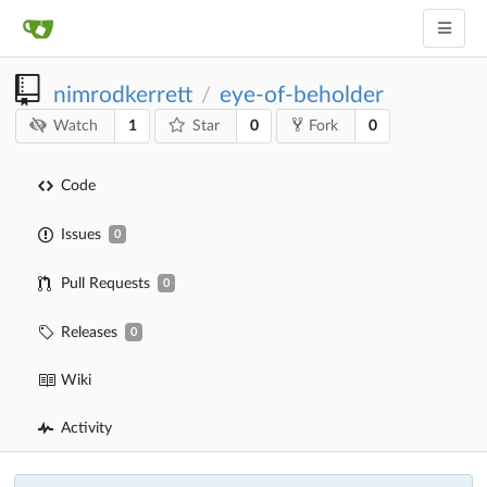
nimrodkerrett
eye-of-beholder
/
1
0
0
Watch
Star
Fork
Code
Issues
0
Pull Requests
0
Releases
0
Wiki
Activity