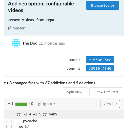
Add neo option, configurable
Browse Source
videos
remove videos from repo
master
The Dod
11 months ago
ef55ae25ce
parent
539f6f4f40
commit
8 changed files
with
37 additions
and
5 deletions
Split View
Show Diff Stats
.gitignore
+ 1
- 0
View File
@@ -2,4 +2,5 @@ venv
 __pycache__
2
2
 work/
3
3