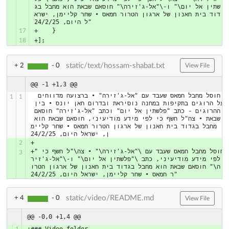
שתין אל יום\" ו-\"אל-ג'זירה\" חוסאם שבאת הוא מחבל בג
דוד בית חאנון של ארגון הטרור חמאס • שחר קליימן, ישרא
ל היום, 24/2/25"
+    }
17
+];
18
static/text/hossam-shabat.txt
+ 2
- 0
View File
@@ -1 +1,3 @@
 חוסל מחבל חמאס שעבד עם "אל-ג'זירה" • ברצועה מדווחים 
1
1
על הרוגים בתקיפות במחנה נוסיראת ובדרום חאן יונס • בין 
ההרוגים - כתב "פלשתין אל יום" וכתב "אל-ג'זירה" חוסאם 
שבאת • צה"ל חשף כי לפי מידע מודיעיני, חוסאם שבאת הוא 
מחבל בגדוד בית חאנון של ארגון הטרור חמאס • שחר קליימ
ן, ישראל היום, 24/2/25
+
2
+"חוסל מחבל חמאס שעבד עם \"אל-ג'זירה\" • צה\"ל חשף כי 
3
לפי מידע מודיעיני, כתב \"פלשתין אל יום\" ו-\"אל-ג'זיר
ה\" חוסאם שבאת הוא מחבל בגדוד בית חאנון של ארגון הטרו
ר חמאס • שחר קליימן, ישראל היום, 24/2/25"
static/video/README.md
+ 4
- 0
View File
@@ -0,0 +1,4 @@