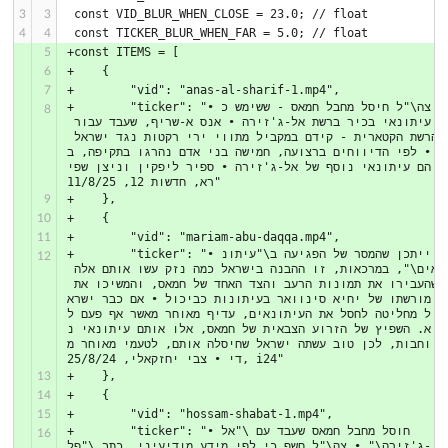
 const VID_BLUR_WHEN_CLOSE = 23.0; // float
3
3
 const TICKER_BLUR_WHEN_FAR = 5.0; // float
4
4
+const ITEMS = [
5
+    {
6
+        "vid": "anas-al-sharif-1.mp4",
7
+        "ticker": "• צה\"ל חיסל מחבל חמאס - ששימש כ
8
עיתונאי בכיר ברשת אל-ג'זירה • אנס א-שריף, שעבד עבור 
הרשת הקטארית - קידם במקביל מתווי ירי רקטות נגד ישראל 
• לפי הדיווחים ברצועה, חמישה בני אדם נהרגו בתקיפה, ב
הם עיתונאי נוסף של אל-ג'זירה • ספיר ליפקין וניצן שפי
רא, חדשות 12, 11/8/25"
+    },
9
+    {
10
+        "vid": "mariam-abu-daqqa.mp4",
11
+        "ticker": "• ייתכן שהמסר של הפגיעה ב\"עיתונ
12
אים\", במרכאות, זו ההבנה בישראל כמה נזק עשו אותם אלה 
שהעבירו את תמונות הרעב והצד האחד של חמאס, והמשיכו את 
מורשתו של יחיא סינוואר בעיתונות כביכול • אם כבר ישרא
ל מחליטה לחסל את העיתונאים, עדיף מאוחר מאשר אף פעם ל
א. השפיץ של הזרוע הצבאית של חמאס, אלו אותם עיתונאי נ
וחבות, לכן טוב עשתה ישראל שחיסלה אותם, לטעמי מאוחר מ
די • צבי יחזקאלי, 25/8/24, i24"
+    },
13
+    {
14
+        "vid": "hossam-shabat-1.mp4",
15
+        "ticker": "• חוסל מחבל חמאס שעבד עם \"אל
16
-ג'זירה\" • צה\"ל חשף כי לפי מידע מודיעיני, כתב \"פל